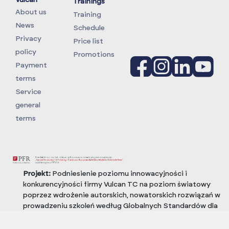
Trainings
About us
Training
News
Schedule
Privacy
Price list
policy
Promotions
Payment
terms
Service
general
terms
Projekt:
Podniesienie poziomu innowacyjności i
konkurencyjności firmy Vulcan TC na poziom światowy
poprzez wdrożenie autorskich, nowatorskich rozwiązań w
prowadzeniu szkoleń według Globalnych Standardów dla
przemysłu Oil i Gas (OPITO) oraz wiatrowego (GWO)
Termin realizacji:
W ramach Regionalnego Programu