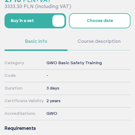
PLN+VAT
3333.30 PLN (including VAT)
%
Buy in a set
Choose date
Basic info
Course description
Category
GWO Basic Safety Training
Code
-
Duration
3 days
Certificate Validity
2 years
Accreditations
GWO
Requirements