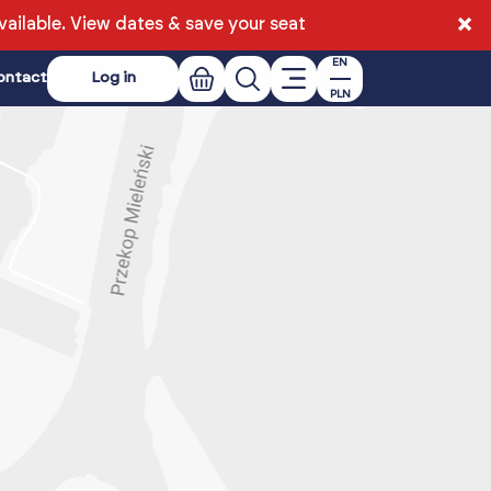
×
ailable.
View dates & save your seat
EN
ontact
Log in
PLN