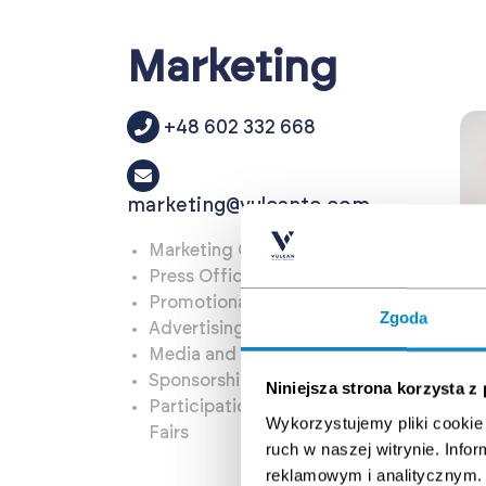
Marketing
+48 602 332 668
marketing@vulcantc.com
Marketing Cooperation
Press Office
Promotional Materials
Zgoda
E
Advertising Campaigns
Mark
Media and PR
Sponsorship and Partnerships
Niniejsza strona korzysta z
Participation in Events and
Wykorzystujemy pliki cookie 
Fairs
ruch w naszej witrynie. Inf
reklamowym i analitycznym. 