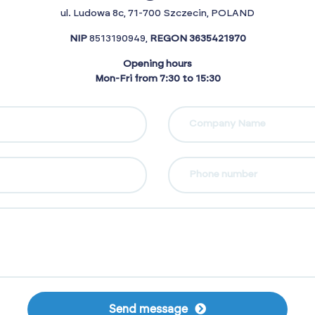
ul. Ludowa 8c, 71-700 Szczecin, POLAND
NIP
8513190949,
REGON
3635421970
Opening hours
Mon-Fri from 7:30 to 15:30
Company Name
Phone number
Send message