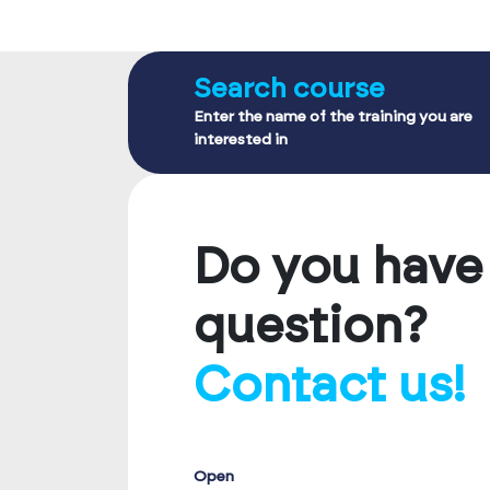
Search course
Enter the name of the training you are
interested in
Do you have
question?
Contact us!
Open