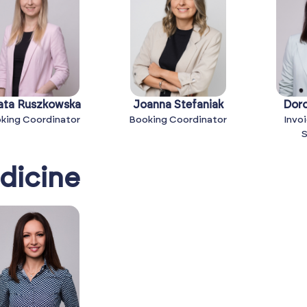
ata Ruszkowska
Joanna Stefaniak
Doro
king Coordinator
Booking Coordinator
Invoi
S
dicine