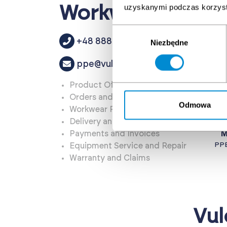
uzyskanymi podczas korzysta
Workwear and Tec
Wybór
+48 888 054 005
Niezbędne
zgody
ppe@vulcantc.com
Product Offer and Pricing
Orders and Availability
Odmowa
Workwear Personalization
Delivery and Collection Terms
Payments and Invoices
M
PPE
Equipment Service and Repair
Warranty and Claims
Vul