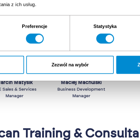
nia z ich usług.
hnical Equipment - Sal
Preferencje
Statystyka
Zezwól na wybór
Z
arcin Matysik
Maciej Machulski
 Sales & Services
Business Development
Manager
Manager
can Training & Consult