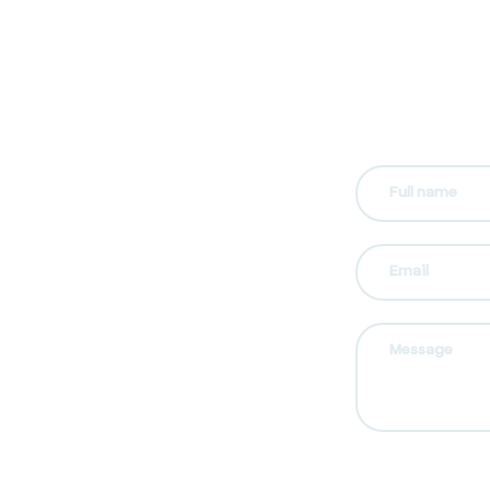
Full name
Email
Message