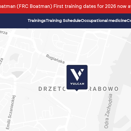
atman (FRC Boatman) First training dates for 2026 now av
Trainings
Training Schedule
Occupational medicine
C