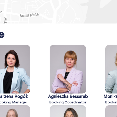
e
arzena Rogóż
Agnieszka Bessarab
Monik
ooking Manager
Booking Coordinator
Bookin