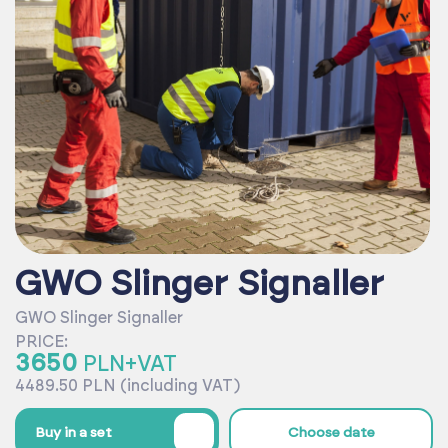
GWO Slinger Signaller
GWO Slinger Signaller
PRICE:
3650
PLN+VAT
4489.50 PLN (including VAT)
%
Buy in a set
Choose date