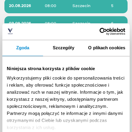
20.08.2026
08:00
Szczecin
5
03.09.2026
08:00
Szczecin
6
08.10.2026
08:00
Szczecin
8
Zgoda
Szczegóły
O plikach cookies
22.10.2026
08:00
Szczecin
8
Niniejsza strona korzysta z plików cookie
Choose different date
Wykorzystujemy pliki cookie do spersonalizowania treści
i reklam, aby oferować funkcje społecznościowe i
analizować ruch w naszej witrynie. Informacje o tym, jak
August 2026
September 2026
korzystasz z naszej witryny, udostępniamy partnerom
Mon.
Tue.
Wed.
Thurs.
Fri.
Sat.
Su
Mon.
Tue.
Wed.
Thurs.
Fri.
Sat.
Su
społecznościowym, reklamowym i analitycznym.
27
28
29
30
31
1
2
31
1
2
3
4
5
6
Partnerzy mogą połączyć te informacje z innymi danymi
3
4
5
6
7
8
9
7
8
9
10
11
12
13
otrzymanymi od Ciebie lub uzyskanymi podczas
10
11
12
13
14
15
16
14
15
16
17
18
19
20
korzystania z ich usług.
17
18
19
20
21
22
23
21
22
23
24
25
26
27