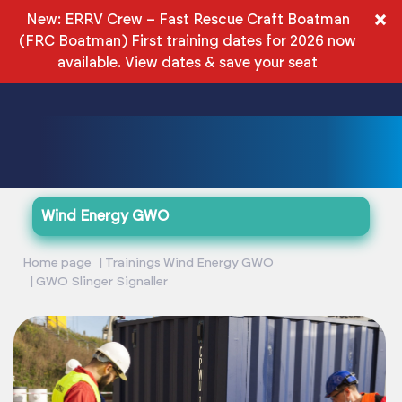
EN
×
New: ERRV Crew – Fast Rescue Craft Boatman
(FRC Boatman) First training dates for 2026 now
PLN
available.
View dates & save your seat
Wind Energy GWO
Home page
Trainings Wind Energy GWO
GWO Slinger Signaller