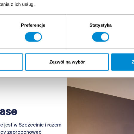
nia z ich usług.
00
350
PLN + VAT
PLN + VAT
0 PLN (exempt from
350 PLN (exempt from
Preferencje
Statystyka
T)
VAT)
Show more
Show more
Zezwól na wybór
Z
ase
 jest w Szczecinie i razem
ący zaproponować