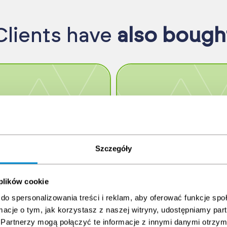
Clients have
also bough
Szczegóły
 plików cookie
rskie Świadectwo
Świadectwo do pracy
do spersonalizowania treści i reklam, aby oferować funkcje sp
rowia
na Wysokości
ormacje o tym, jak korzystasz z naszej witryny, udostępniamy p
LC/ILO/STCW)
ine Health Certificate
Health Certificate for Worki
Partnerzy mogą połączyć te informacje z innymi danymi otrzym
at Height + basic examinati