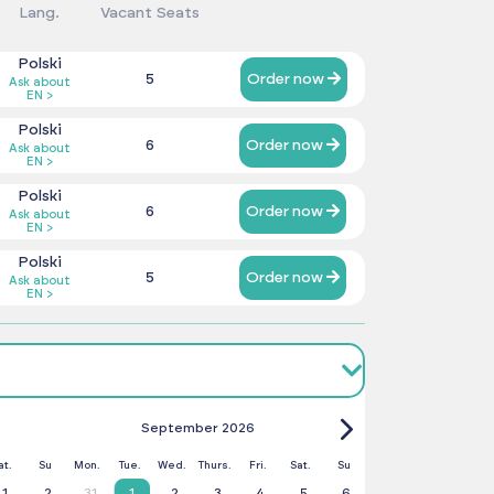
Lang.
Vacant Seats
Polski
5
Order now
Ask about
EN >
Polski
6
Order now
Ask about
EN >
Polski
6
Order now
Ask about
EN >
Polski
5
Order now
Ask about
EN >
September 2026
at.
Su
Mon.
Tue.
Wed.
Thurs.
Fri.
Sat.
Su
1
2
31
1
2
3
4
5
6