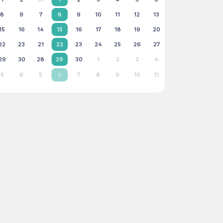
8
9
7
8
9
10
11
12
13
15
16
14
15
16
17
18
19
20
22
23
21
22
23
24
25
26
27
29
30
28
29
30
1
2
3
4
5
6
5
6
7
8
9
10
11