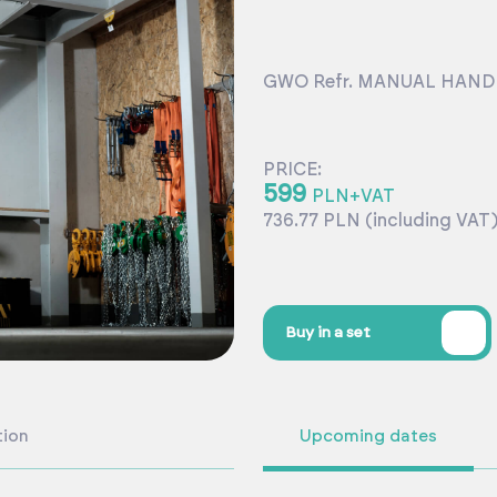
GWO Refr. MANUAL HAND
PRICE:
599
PLN+VAT
736.77 PLN (including VAT
%
Buy in a set
tion
Upcoming dates