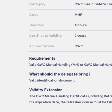
Category
GWO Basic Safety Tra
Code
MHR
Duration
4 hours
Certificate Validity
2 years
Accreditations
GWO
Requirements
Valid GWO Manual Handling (MH) or GWO Manual Handl
What should the delegate bring?
Valid identification document
Validity Extension
The GWO Manual Handling Certificate (including Refres
the expiration date, the refresher course must be tak