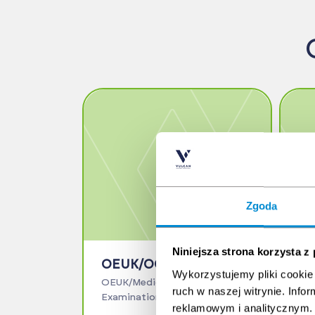
Zgoda
Niniejsza strona korzysta z
OEUK/OGUK Medical
Mo
Wykorzystujemy pliki cookie 
Zd
OEUK/Medical 620pln +
ruch w naszej witrynie. Inf
(M
Examinations 180pln
Mar
reklamowym i analitycznym. 