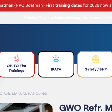
atman (FRC Boatman) First training dates for 2026 now av
Trainings
Training Schedule
Occupational medicine
C
OPITO Fire
IRATA
Safety / BHP
Trainings
 Refr. MANUAL HANDLING
GWO Refr. 