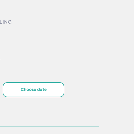
LING
)
Choose date