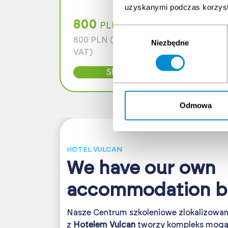
uzyskanymi podczas korzysta
800
3
PLN + VAT
Wybór
800 PLN (exempt from
30
Niezbędne
zgody
VAT)
VA
Show more
Odmowa
HOTEL VULCAN
We have our own
accommodation b
Nasze Centrum szkoleniowe zlokalizowane
z
Hotelem Vulcan
tworzy kompleks mog