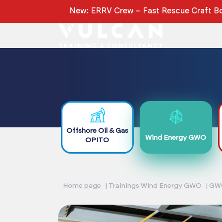
New: ERRV Crew – Fast Rescue Craft Bo
Offshore Oil & Gas
Wind Energy GWO
OPITO
Home page
Trainings Wind Energy GWO
GWO