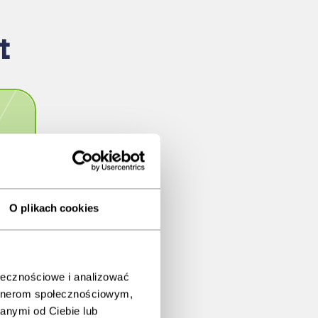
t
O plikach cookies
ołecznościowe i analizować
artnerom społecznościowym,
ng
anymi od Ciebie lub
ons