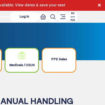
×
ailable.
View dates & save your seat
EN
ontact
Log in
PLN
PPE Sales
Medicals / OEUK
MANUAL HANDLING