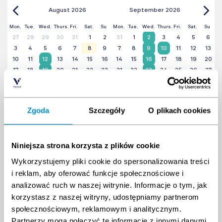
August 2026
September 2026
Mon.
Tue.
Wed.
Thurs.
Fri.
Sat.
Su
Mon.
Tue.
Wed.
Thurs.
Fri.
Sat.
Su
27
28
29
30
31
1
2
31
1
2
3
4
5
6
3
4
5
6
7
8
9
7
8
9
10
11
12
13
10
11
12
13
14
15
16
14
15
16
17
18
19
20
17
18
19
20
21
22
23
21
22
23
24
25
26
27
24
25
26
27
28
29
30
28
29
30
1
2
3
4
31
1
2
3
4
5
6
5
6
7
8
9
10
11
Zgoda
Szczegóły
O plikach cookies
Niniejsza strona korzysta z plików cookie
Wykorzystujemy pliki cookie do spersonalizowania treści
i reklam, aby oferować funkcje społecznościowe i
analizować ruch w naszej witrynie. Informacje o tym, jak
korzystasz z naszej witryny, udostępniamy partnerom
społecznościowym, reklamowym i analitycznym.
Partnerzy mogą połączyć te informacje z innymi danymi