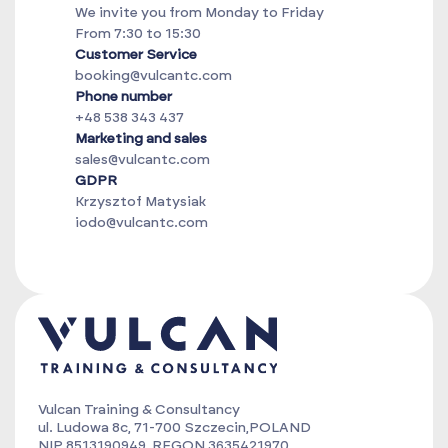
We invite you from Monday to Friday
From 7:30 to 15:30
Customer Service
booking@vulcantc.com
Phone number
+48 538 343 437
Marketing and sales
sales@vulcantc.com
GDPR
Krzysztof Matysiak
iodo@vulcantc.com
Vulcan Training & Consultancy
ul. Ludowa 8c, 71-700 Szczecin,POLAND
NIP 8513190949, REGON 3635421970