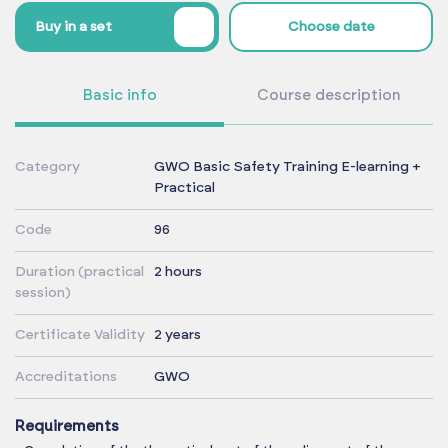
%
Buy in a set
Choose date
Basic info
Course description
Category
GWO Basic Safety Training E-learning +
Practical
Code
96
Duration (practical
2 hours
session)
Certificate Validity
2 years
Accreditations
GWO
Requirements