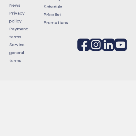
News
Schedule
Privacy
Price list
policy
Promotions
Payment
terms
Service
general
terms
Projekt:
Podniesienie poziomu innowacyjności i
konkurencyjności firmy Vulcan TC na poziom światowy
poprzez wdrożenie autorskich, nowatorskich rozwiązań w
prowadzeniu szkoleń według Globalnych Standardów dla
przemysłu Oil i Gas (OPITO) oraz wiatrowego (GWO)
Termin realizacji:
W ramach Regionalnego Programu
Operacyjnego Województwa Zachodniopomorskiego