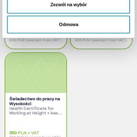
OEUK/OGUK Medical
Morskie Świadectwo
Zezwól na wybór
OEUK/Medical 620pln +
Zdrowia
Examinations 180pln
(MLC/ILO/STCW)
Marine Health Certificate
Odmowa
800
PLN + VAT
300
PLN + VAT
800 PLN (exempt from VAT)
300 PLN (exempt from VAT)
Świadectwo do pracy na
Wysokości
Health Certificate for
Working at Height + basic
examinations
350
PLN + VAT