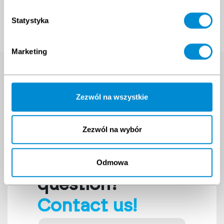
Statystyka
Marketing
Search course
Enter the name of the training you are
Zezwól na wszystkie
interested in
Zezwól na wybór
Do you have a
Odmowa
question?
Contact us!