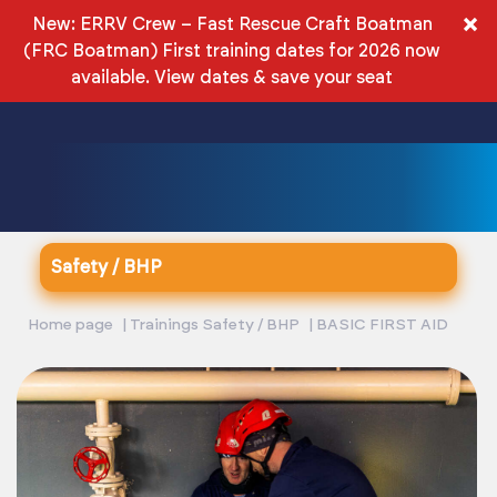
EN
×
New: ERRV Crew – Fast Rescue Craft Boatman
(FRC Boatman) First training dates for 2026 now
PLN
available.
View dates & save your seat
Safety / BHP
Home page
Trainings Safety / BHP
BASIC FIRST AID