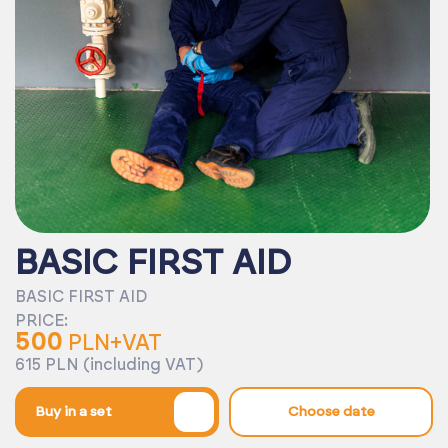
BASIC FIRST AID
BASIC FIRST AID
PRICE:
500
PLN+VAT
615 PLN (including VAT)
%
Buy in a set
Choose date