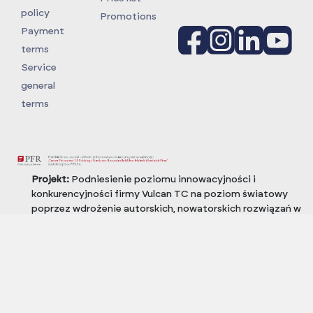
policy
Promotions
Payment
terms
Service
general
terms
Projekt:
Podniesienie poziomu innowacyjności i
konkurencyjności firmy Vulcan TC na poziom światowy
poprzez wdrożenie autorskich, nowatorskich rozwiązań w
prowadzeniu szkoleń według Globalnych Standardów dla
przemysłu Oil i Gas (OPITO) oraz wiatrowego (GWO)
Termin realizacji:
W ramach Regionalnego Programu
Operacyjnego Województwa Zachodniopomorskiego
2014-2020
Numer i nazwa Osi Priorytetowej:
Gospodarka, Innowacje,
Nowoczesne Technologie. Działanie 1.5 inwestycje