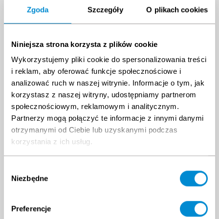
Zgoda
Szczegóły
O plikach cookies
August 2026
September 2026
Mon.
Tue.
Wed.
Thurs.
Fri.
Sat.
Su
Mon.
Tue.
Wed.
Thurs.
Fri.
Sat.
Su
27
28
29
30
31
1
2
31
1
2
3
4
5
6
Niniejsza strona korzysta z plików cookie
3
4
5
6
7
8
9
7
8
9
10
11
12
13
Wykorzystujemy pliki cookie do spersonalizowania treści
10
11
12
13
14
15
16
14
15
16
17
18
19
20
i reklam, aby oferować funkcje społecznościowe i
17
18
19
20
21
22
23
21
22
23
24
25
26
27
analizować ruch w naszej witrynie. Informacje o tym, jak
24
25
26
27
28
29
30
28
29
30
1
2
3
4
korzystasz z naszej witryny, udostępniamy partnerom
31
1
2
3
4
5
6
5
6
7
8
9
10
11
społecznościowym, reklamowym i analitycznym.
Partnerzy mogą połączyć te informacje z innymi danymi
otrzymanymi od Ciebie lub uzyskanymi podczas
korzystania z ich usług.
Wybór
Niezbędne
zgody
Preferencje