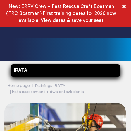
EN
×
New: ERRV Crew – Fast Rescue Craft Boatman
(FRC Boatman) First training dates for 2026 now
PLN
available.
View dates & save your seat
IRATA
Home page
Trainings IRATA
Irata assessment + dwa dni szkolenia