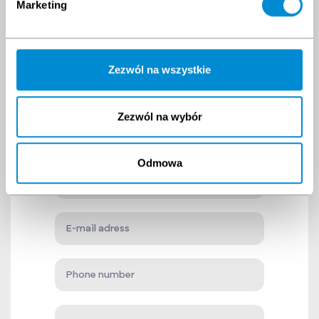
Marketing
Zezwól na wszystkie
Do you have a
question?
Zezwól na wybór
Contact us!
Odmowa