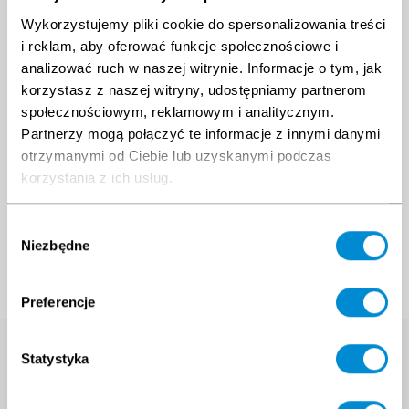
Wykorzystujemy pliki cookie do spersonalizowania treści
i reklam, aby oferować funkcje społecznościowe i
analizować ruch w naszej witrynie. Informacje o tym, jak
korzystasz z naszej witryny, udostępniamy partnerom
społecznościowym, reklamowym i analitycznym.
Partnerzy mogą połączyć te informacje z innymi danymi
otrzymanymi od Ciebie lub uzyskanymi podczas
korzystania z ich usług.
Wybór
Niezbędne
zgody
Preferencje
Search course
Statystyka
Enter the name of the training you are
interested in