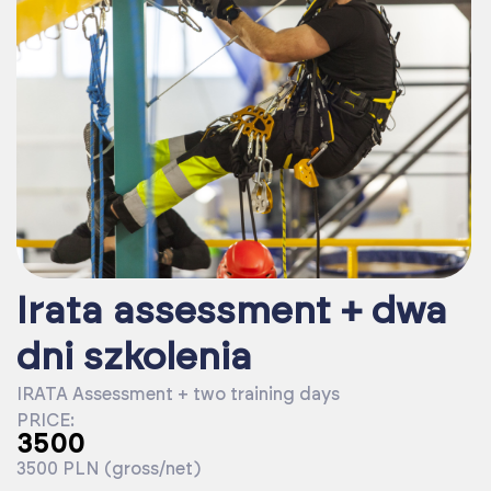
Irata assessment + dwa
dni szkolenia
IRATA Assessment + two training days
PRICE:
3500
3500 PLN (gross/net)