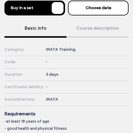
%
Buy in a set
Choose date
Basic info
Course description
Category
IRATA Training
Code
-
Duration
3 days
Certificate Validity
-
Accreditations
IRATA
Requirements
-at least 18 years of age
- good health and physical fitness