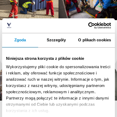
GWO Slinger Signaller
GWO ART-H
GWO Slinger Signaller
GWO ART-H Hub, Spinner
and Inside Blade Rescue
(HSIBR)
Zgoda
Szczegóły
O plikach cookies
3650
PLN + VAT
1600
PLN + VAT
Niniejsza strona korzysta z plików cookie
4489.50 PLN (zawiera VAT)
1968 PLN (zawiera VAT)
Wykorzystujemy pliki cookie do spersonalizowania treści
i reklam, aby oferować funkcje społecznościowe i
analizować ruch w naszej witrynie. Informacje o tym, jak
korzystasz z naszej witryny, udostępniamy partnerom
społecznościowym, reklamowym i analitycznym.
Partnerzy mogą połączyć te informacje z innymi danymi
otrzymanymi od Ciebie lub uzyskanymi podczas
GWO ART-N
GWO ART-SART-H
GWO ART-N Nacelle, Tower
GWO ART SART-H Single
korzystania z ich usług.
and Basement Rescue
Rescuer: Hub, Spinner and