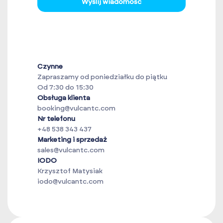
Wyślij wiadomość
Czynne
Zapraszamy od poniedziałku do piątku
Od 7:30 do 15:30
Obsługa klienta
booking@vulcantc.com
Nr telefonu
+48 538 343 437
Marketing i sprzedaż
sales@vulcantc.com
IODO
Krzysztof Matysiak
iodo@vulcantc.com