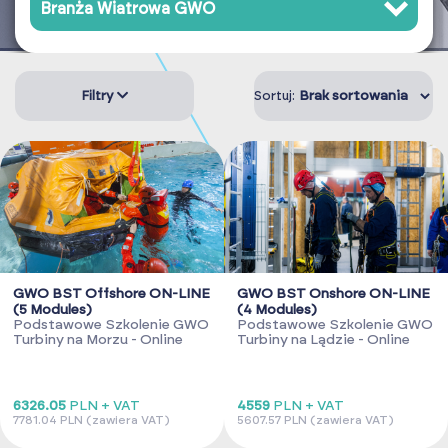
Branża Wiatrowa GWO
Filtry
Sortuj:
GWO BST Offshore ON-LINE
GWO BST Onshore ON-LINE
(5 Modules)
(4 Modules)
Podstawowe Szkolenie GWO
Podstawowe Szkolenie GWO
Turbiny na Morzu - Online
Turbiny na Lądzie - Online
6326.05
PLN + VAT
4559
PLN + VAT
7781.04 PLN (zawiera VAT)
5607.57 PLN (zawiera VAT)