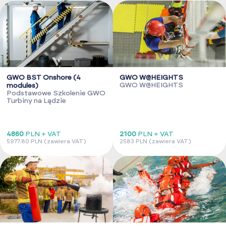
GWO BST Onshore (4
GWO W@HEIGHTS
GWO W@HEIGHTS
modules)
Podstawowe Szkolenie GWO
Turbiny na Lądzie
4860
PLN + VAT
2100
PLN + VAT
5977.80 PLN (zawiera VAT)
2583 PLN (zawiera VAT)