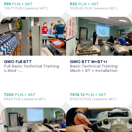
599
PLN + VAT
820
PLN + VAT
736.77 PLN (zawiera VAT)
1008.60 PLN (zawiera VAT)
GWO Full BTT
GWO BTT M+BT+I
Full Basic Technical Training
Basic Technical Training
4 Mod -
Mech + BT + Installation
Electr+Mech+Hydr+Bolt
Tight
7200
PLN + VAT
7919.12
PLN + VAT
8856 PLN (zawiera VAT)
9740.52 PLN (zawiera VAT)