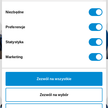
(NTBR)
Inside Blade Rescue
(SR:HSIBR)
Wybór
Niezbędne
zgody
2300
PLN + VAT
799
PLN + VAT
2829 PLN (zawiera VAT)
982.77 PLN (zawiera VAT)
Preferencje
Statystyka
Marketing
GWO ART-SART-N
GWO ART FULL
GWO ART-SART-N Single
GWO Advanced Rescue
Rescuer: Nacelle, Tower and
Training FULL
Basement Rescue
Zezwól na wszystkie
(SR:NTBR)
999
PLN + VAT
5690
PLN + VAT
Zezwól na wybór
1228.77 PLN (zawiera VAT)
6998.70 PLN (zawiera VAT)