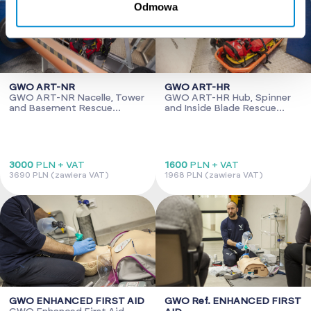
Odmowa
GWO ART-NR
GWO ART-HR
GWO ART-NR Nacelle, Tower
GWO ART-HR Hub, Spinner
and Basement Rescue
and Inside Blade Rescue
Refresher (NTBR- Ref.)
Refresher (HSIBR)
3000
PLN + VAT
1600
PLN + VAT
3690 PLN (zawiera VAT)
1968 PLN (zawiera VAT)
GWO ENHANCED FIRST AID
GWO Ref. ENHANCED FIRST