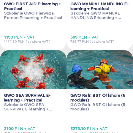
GWO FIRST AID E-learning +
GWO MANUAL HANDLING E-
Practical
learning + Practical
Szkolenie GWO Pierwsza
Szkolenie GWO MANUAL
Pomoc E-learning + Practical
HANDLING E-learning +
Practical
1150
PLN + VAT
599
PLN + VAT
1414.50 PLN (zawiera VAT)
736.77 PLN (zawiera VAT)
GWO SEA SURVIVAL E-
GWO Refr. BST Offshore (5
learning + Practical
modules)
Szkolenie GWO SEA
GWO Refr. BST Offshore (5
SURVIVAL E-learning +
modules)
Practical
2100
PLN + VAT
5273.10
PLN + VAT