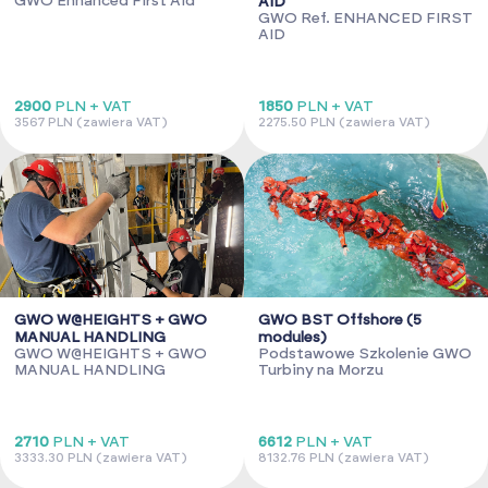
GWO Enhanced First Aid
AID
GWO Ref. ENHANCED FIRST
AID
2900
PLN + VAT
1850
PLN + VAT
3567 PLN (zawiera VAT)
2275.50 PLN (zawiera VAT)
GWO W@HEIGHTS + GWO
GWO BST Offshore (5
MANUAL HANDLING
modules)
GWO W@HEIGHTS + GWO
Podstawowe Szkolenie GWO
MANUAL HANDLING
Turbiny na Morzu
2710
PLN + VAT
6612
PLN + VAT
3333.30 PLN (zawiera VAT)
8132.76 PLN (zawiera VAT)