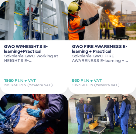
GWO W@HEIGHTS E-
GWO FIRE AWARENESS E-
learning+Practical
learning + Practical
Szkolenie GWO Working at
Szkolenie GWO FIRE
HEIGHTS E-
AWARENESS E-learning +
learning+Practical
Practical
1950
PLN + VAT
860
PLN + VAT
2398.50 PLN (zawiera VAT)
1057.80 PLN (zawiera VAT)