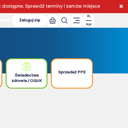
×
ż dostępne.
Sprawdź terminy i zamów miejsce
PL
ontakt
Zaloguj się
PLN
Sprzedaż PPE
Świadectwa
zdrowia / OGUK