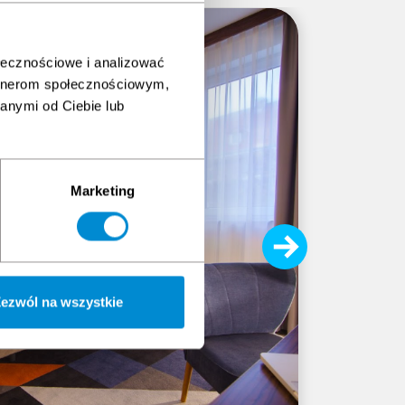
ołecznościowe i analizować
artnerom społecznościowym,
anymi od Ciebie lub
Vulcan Med
Gab
Marketing
Medycyna
profilak
wiatrowyc
sprawdzi
do wykon
ezwól na wszystkie