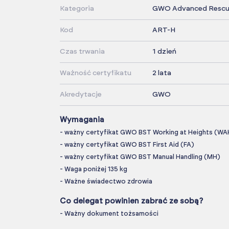
Kategoria
GWO Advanced Rescue
Kod
ART-H
Czas trwania
1 dzień
Ważność certyfikatu
2 lata
Akredytacje
GWO
Wymagania
- ważny certyfikat GWO BST Working at Heights (WA
- ważny certyfikat GWO BST First Aid (FA)
- ważny certyfikat GWO BST Manual Handling (MH)
- Waga poniżej 135 kg
- Ważne świadectwo zdrowia
Co delegat powinien zabrać ze sobą?
- Ważny dokument tożsamości