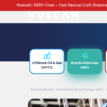
Nowość: ERRV Crew – Fast Rescue Craft Boatman
Offshore Oil & Gas
Branża Wiatrowa
OPITO
GWO
Strona główna
Szkolenia Wind Energy GWO