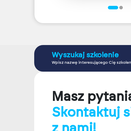
Wyszukaj szkolenie
Wpisz nazwę interesującego Cię szkolen
Masz pytani
Skontaktuj s
z nami!