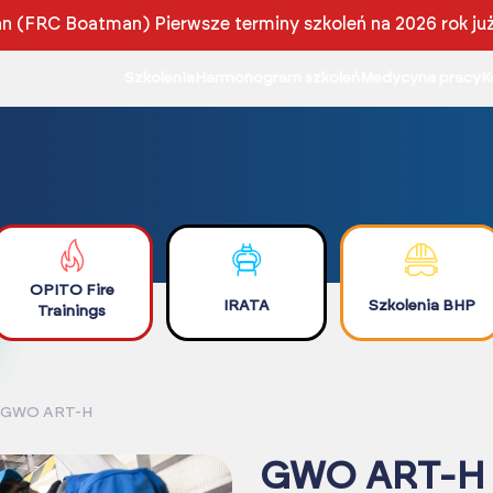
 (FRC Boatman) Pierwsze terminy szkoleń na 2026 rok ju
Szkolenia
Harmonogram szkoleń
Medycyna pracy
K
OPITO Fire
IRATA
Szkolenia BHP
Trainings
GWO ART-H
GWO ART-H