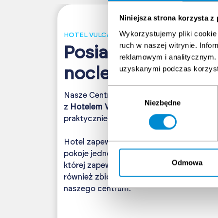
Niniejsza strona korzysta z
Wykorzystujemy pliki cookie 
HOTEL VULCAN
ruch w naszej witrynie. Inf
Posiadamy własną
reklamowym i analitycznym. 
uzyskanymi podczas korzysta
noclegową
Wybór
Nasze Centrum szkoleniowe zlokalizowane
Niezbędne
zgody
z
Hotelem Vulcan
tworzy kompleks mog
praktycznie nieograniczone możliwości 
Hotel zapewnia
110 miejsc noclegowych
w
pokoje jedno i dwuosobowe. W hotelu znaj
Odmowa
której zapewniamy śniadania, obiady oraz
również zbiorowy transport z lotniska w B
naszego centrum.