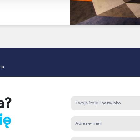
ia
a?
ię