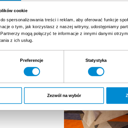
 plików cookie
do spersonalizowania treści i reklam, aby oferować funkcje sp
ormacje o tym, jak korzystasz z naszej witryny, udostępniamy p
 bazę
Partnerzy mogą połączyć te informacje z innymi danymi otrzym
nia z ich usług.
 jest w Szczecinie i razem
Preferencje
Statystyka
ący zaproponować
współpracy.
 wysokim standardzie -
duje się restauracja, w
Zezwól na wybór
Z
 kolacje. Organizujemy
erlinie i Goleniowa do