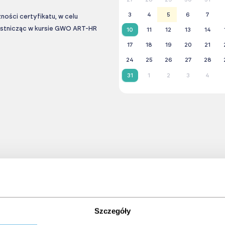
3
4
5
6
7
ności certyfikatu, w celu
zestnicząc w kursie GWO ART-HR
10
11
12
13
14
17
18
19
20
21
24
25
26
27
28
31
1
2
3
4
Szczegóły