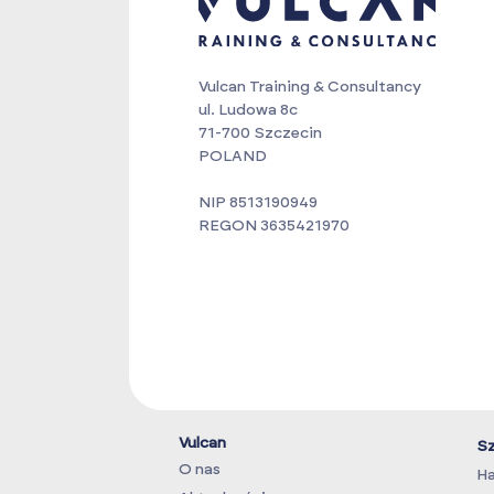
Vulcan Training & Consultancy
ul. Ludowa 8c
71-700 Szczecin
POLAND
NIP 8513190949
REGON 3635421970
Vulcan
Sz
O nas
Ha