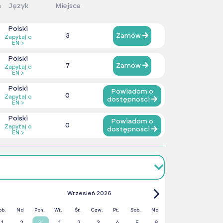
a
Język
Miejsca
Polski
3
Zamów
Zapytaj o
EN >
Polski
7
Zamów
Zapytaj o
EN >
Polski
Powiadom o
0
Zapytaj o
dostępności
EN >
Polski
Powiadom o
0
Zapytaj o
dostępności
EN >
Wrzesień 2026
ob.
Nd
Pon.
Wt.
Śr.
Czw.
Pt.
Sob.
Nd
1
2
31
1
2
3
4
5
6