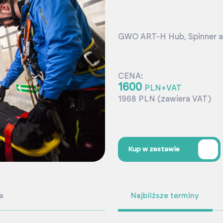
GWO ART-H Hub, Spinner a
CENA:
1600
PLN+VAT
1968 PLN (zawiera VAT)
%
Kup w zestawie
a
Najbliższe terminy