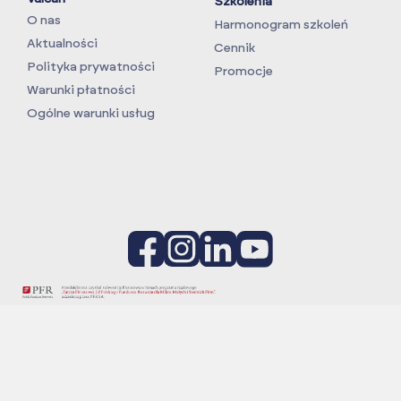
Szkolenia
O nas
Harmonogram szkoleń
Aktualności
Cennik
Polityka prywatności
Promocje
Warunki płatności
Ogólne warunki usług
Projekt:
Podniesienie poziomu innowacyjności i
konkurencyjności firmy Vulcan TC na poziom światowy
poprzez wdrożenie autorskich, nowatorskich rozwiązań w
prowadzeniu szkoleń według Globalnych Standardów dla
przemysłu Oil i Gas (OPITO) oraz wiatrowego (GWO)