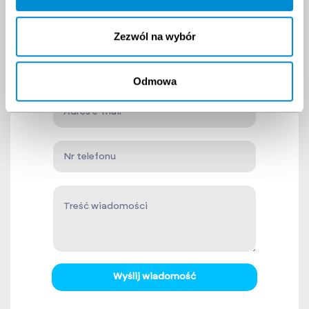
Skontaktuj
się z nami!
Zezwól na wybór
Odmowa
Wyślij wiadomość