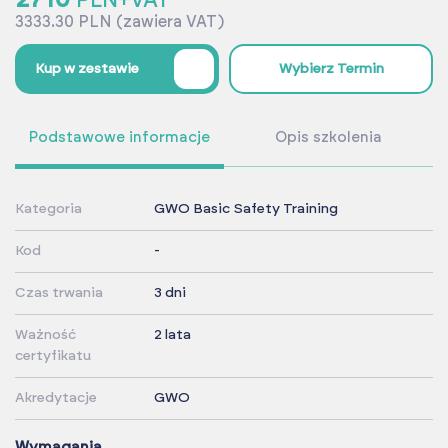
PLN+VAT
3333.30 PLN (zawiera VAT)
%
Kup w zestawie
Wybierz Termin
Podstawowe informacje
Opis szkolenia
Kategoria
GWO Basic Safety Training
Kod
-
Czas trwania
3 dni
Ważność
2 lata
certyfikatu
Akredytacje
GWO
Wymagania