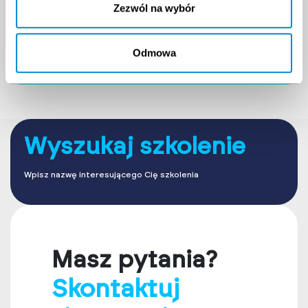
Zezwól na wybór
3999
PLN + VAT
6326.05
PLN + VAT
4918.77 PLN (zawiera VAT)
7781.04 PLN (zawiera VAT)
Odmowa
Powrót
Wyszukaj szkolenie
Wpisz nazwę interesującego Cię szkolenia
Masz pytania?
Skontaktuj