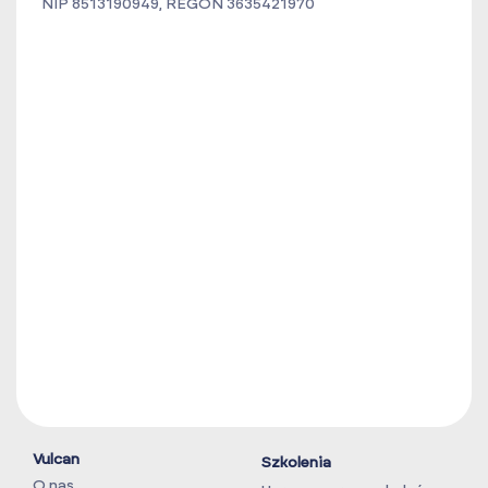
NIP 8513190949, REGON 3635421970
Vulcan
Szkolenia
O nas