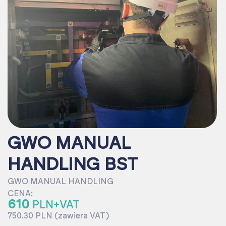
GWO MANUAL
HANDLING BST
GWO MANUAL HANDLING
CENA:
610
PLN+VAT
750.30 PLN (zawiera VAT)