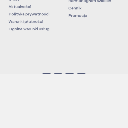
Harmonogram szkoleń
Aktualności
Cennik
Polityka prywatności
Promocje
Warunki płatności
Ogólne warunki usług
Projekt:
Podniesienie poziomu innowacyjności i
konkurencyjności firmy Vulcan TC na poziom światowy
poprzez wdrożenie autorskich, nowatorskich rozwiązań w
prowadzeniu szkoleń według Globalnych Standardów dla
przemysłu Oil i Gas (OPITO) oraz wiatrowego (GWO)