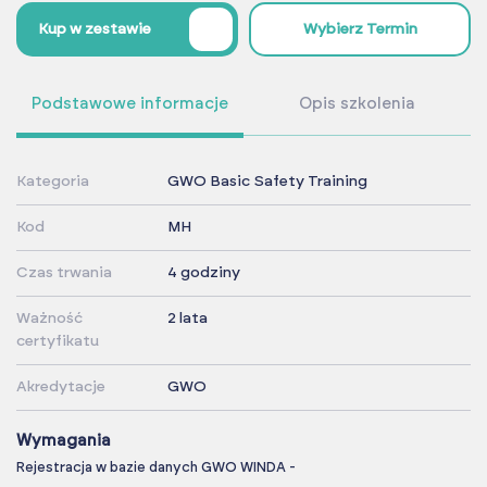
%
Kup w zestawie
Wybierz Termin
Podstawowe informacje
Opis szkolenia
Kategoria
GWO Basic Safety Training
Kod
MH
Czas trwania
4 godziny
Ważność
2 lata
certyfikatu
Akredytacje
GWO
Wymagania
Rejestracja w bazie danych GWO WINDA -