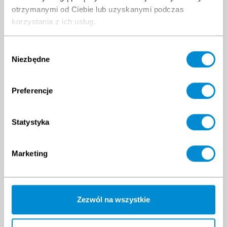
otrzymanymi od Ciebie lub uzyskanymi podczas
korzystania z ich usług.
Klienci
kupili
Wybór
Niezbędne
zgody
również
Preferencje
Statystyka
Marketing
IOSH Managing Safely
GWO BST Offshore ON-
IOSH Managing Safely
LINE (5 Modules)
Podstawowe Szkolenie
Zezwól na wszystkie
GWO Turbiny na Morzu -
Online