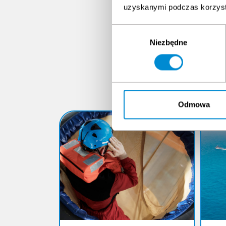
uzyskanymi podczas korzysta
Wybór
Niezbędne
zgody
K
Odmowa