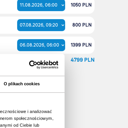
1050 PLN
800 PLN
1399 PLN
Paketpreis
4799 PLN
O plikach cookies
%
n
ołecznościowe i analizować
artnerom społecznościowym,
anymi od Ciebie lub