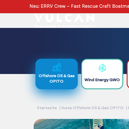
Neu: ERRV Crew – Fast Rescue Craft Boatman
Offshore Oil & Gas
Wind Energy GWO
OPITO
Startseite
Kurse Offshore Oil & Gas OPITO