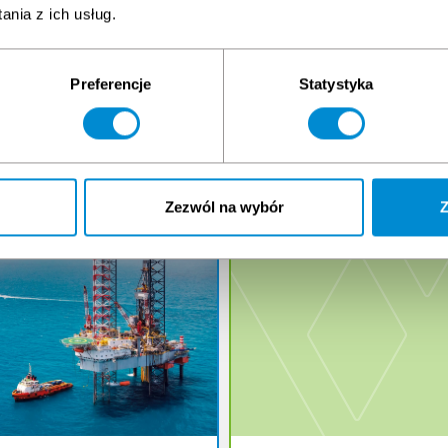
nia z ich usług.
Preferencje
Statystyka
unden haben
auch geka
Zezwól na wybór
Z