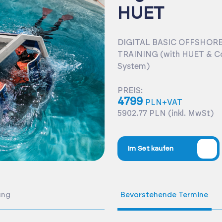
HUET
DIGITAL BASIC OFFSHOR
TRAINING (with HUET & Co
System)
PREIS:
4799
PLN+VAT
5902.77 PLN (inkl. MwSt)
%
Im Set kaufen
ung
Bevorstehende Termine