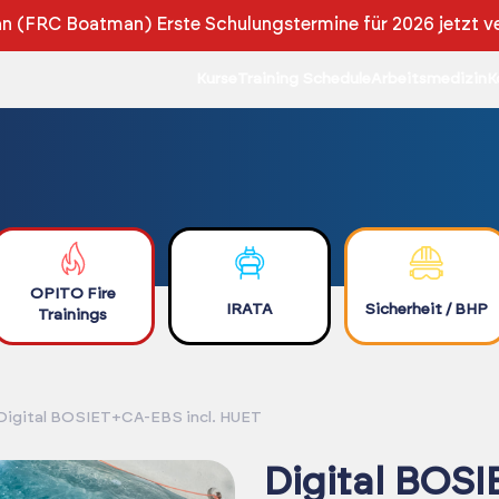
 (FRC Boatman) Erste Schulungstermine für 2026 jetzt v
Kurse
Training Schedule
Arbeitsmedizin
K
OPITO Fire
IRATA
Sicherheit / BHP
Trainings
Digital BOSIET+CA-EBS incl. HUET
Digital BOSI