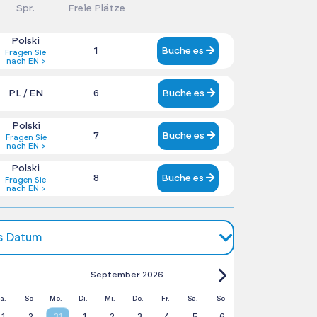
Spr.
Freie Plätze
Polski
1
Buche es
Fragen Sie
nach EN >
PL / EN
6
Buche es
Polski
7
Buche es
Fragen Sie
nach EN >
Polski
8
Buche es
Fragen Sie
nach EN >
es Datum
September 2026
a.
So
Mo.
Di.
Mi.
Do.
Fr.
Sa.
So
1
2
31
1
2
3
4
5
6