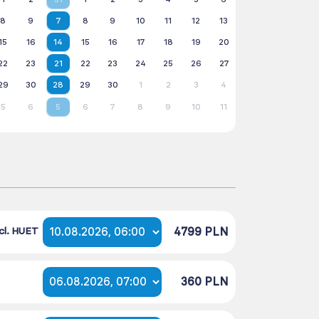
8
9
7
8
9
10
11
12
13
15
16
14
15
16
17
18
19
20
22
23
21
22
23
24
25
26
27
29
30
28
29
30
1
2
3
4
5
6
5
6
7
8
9
10
11
4799 PLN
cl. HUET
360 PLN