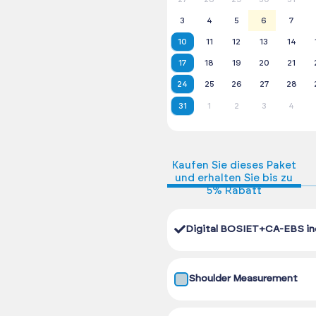
3
4
5
6
7
10
11
12
13
14
17
18
19
20
21
24
25
26
27
28
31
1
2
3
4
Kaufen Sie dieses Paket
und erhalten Sie bis zu
5% Rabatt
Digital BOSIET+CA-EBS in
Shoulder Measurement