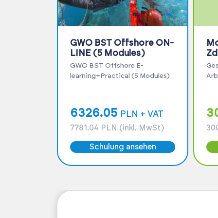
GWO BST Offshore ON-
Mo
LINE (5 Modules)
Zd
(M
GWO BST Offshore E-
Ges
learning+Practical (5 Modules)
Arb
6326.05
3
PLN + VAT
7781.04 PLN (inkl. MwSt)
300
Schulung ansehen