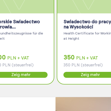
rskie Świadectwo
Świadectwo do pracy
rowia
na Wysokości
LC/ILO/STCW)
undheitszeugnisse für die
Health Certificate for Worki
eit
at Height
00
350
PLN + VAT
PLN + VAT
 PLN (steuerfrei)
350 PLN (steuerfrei)
Zeig mehr
Zeig mehr