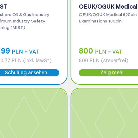
ST
OEUK/OGUK Medical
shore Oil & Gas Industry
OEUK/OGUK Medical 620pln
imum Industry Safety
Examinations 180pln
Training (MIST)
399
800
PLN + VAT
PLN + VAT
0.77 PLN (inkl. MwSt)
800 PLN (steuerfrei)
Schulung ansehen
Zeig mehr