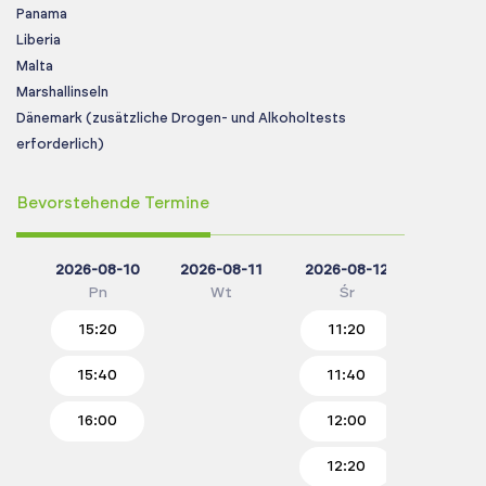
Panama
Liberia
Malta
Marshallinseln
Dänemark (zusätzliche Drogen- und Alkoholtests
erforderlich)
Bevorstehende Termine
2026-08-10
2026-08-11
2026-08-12
2026-0
Pn
Wt
Śr
Cz
15:20
11:20
11:0
15:40
11:40
11:2
16:00
12:00
11:4
12:20
12:0