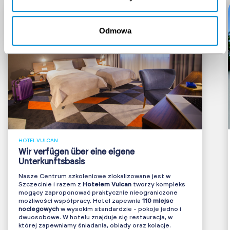
Odmowa
HOTEL VULCAN
Wir verfügen über eine eigene
Unterkunftsbasis
Nasze Centrum szkoleniowe zlokalizowane jest w
Szczecinie i razem z
Hotelem Vulcan
tworzy kompleks
mogący zaproponować praktycznie nieograniczone
możliwości współpracy.
Hotel zapewnia
110 miejsc
noclegowych
w wysokim standardzie - pokoje jedno i
dwuosobowe. W hotelu znajduje się restauracja, w
której zapewniamy śniadania, obiady oraz kolacje.