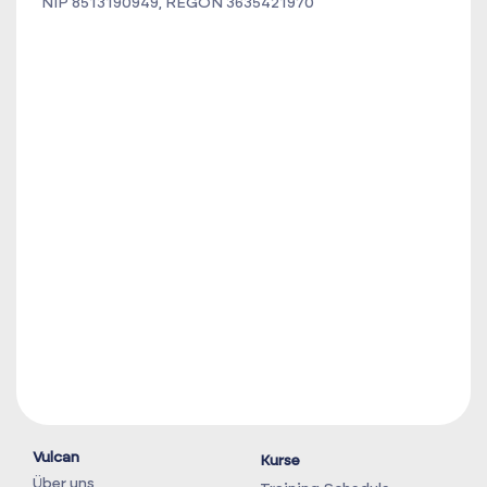
NIP 8513190949, REGON 3635421970
Vulcan
Kurse
Über uns