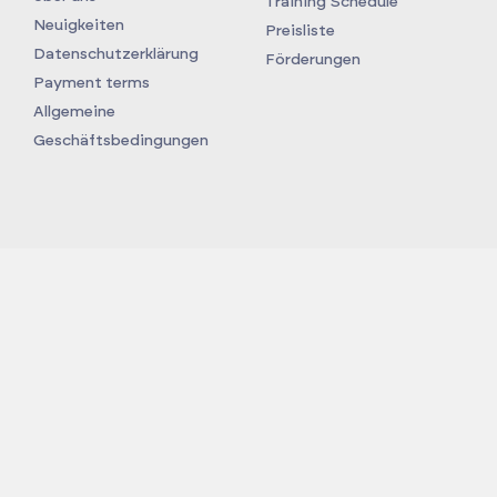
Training Schedule
Neuigkeiten
Preisliste
Datenschutzerklärung
Förderungen
Payment terms
Allgemeine
Geschäftsbedingungen
Projekt:
Podniesienie poziomu innowacyjności i
konkurencyjności firmy Vulcan TC na poziom światowy
poprzez wdrożenie autorskich, nowatorskich rozwiązań w