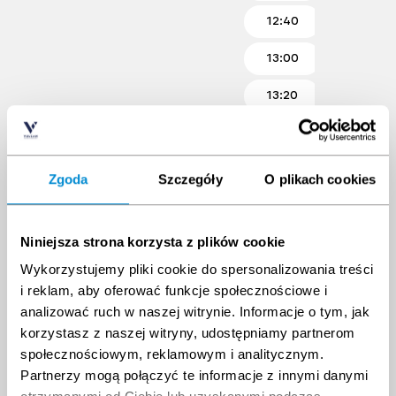
12:40
12:2
13:00
12:4
13:20
13:0
13:40
13:2
14:20
14:2
Zgoda
Szczegóły
O plikach cookies
14:40
14:4
Niniejsza strona korzysta z plików cookie
15:00
15:0
Wykorzystujemy pliki cookie do spersonalizowania treści
15:20
15:2
i reklam, aby oferować funkcje społecznościowe i
analizować ruch w naszej witrynie. Informacje o tym, jak
15:40
15:4
korzystasz z naszej witryny, udostępniamy partnerom
społecznościowym, reklamowym i analitycznym.
16:0
Partnerzy mogą połączyć te informacje z innymi danymi
16:2