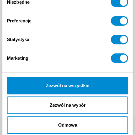
Niezbędne
zgody
31
1
2
3
4
5
6
5
6
7
8
9
10
11
Preferencje
Statystyka
Marketing
Zezwól na wszystkie
Zezwól na wybór
Odmowa
Wyszukaj szkolenie