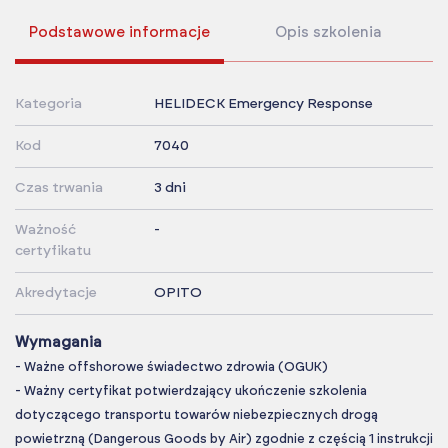
Podstawowe informacje
Opis szkolenia
Kategoria
HELIDECK Emergency Response
Kod
7040
Czas trwania
3 dni
Ważność
-
certyfikatu
Akredytacje
OPITO
Wymagania
- Ważne offshorowe świadectwo zdrowia (OGUK)
- Ważny certyfikat potwierdzający ukończenie szkolenia
dotyczącego transportu towarów niebezpiecznych drogą
powietrzną (Dangerous Goods by Air) zgodnie z częścią 1 instrukcji