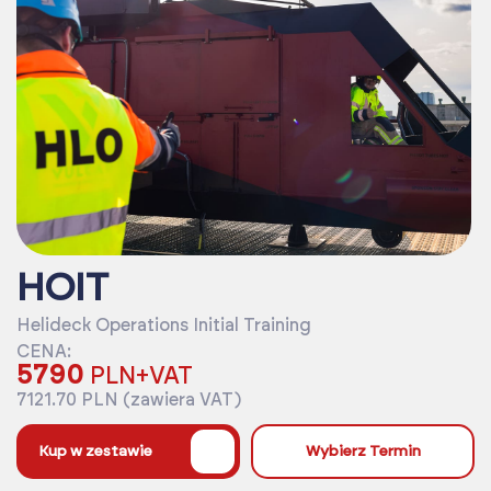
HOIT
Helideck Operations Initial Training
CENA:
5790
PLN+VAT
7121.70 PLN (zawiera VAT)
%
Kup w zestawie
Wybierz Termin