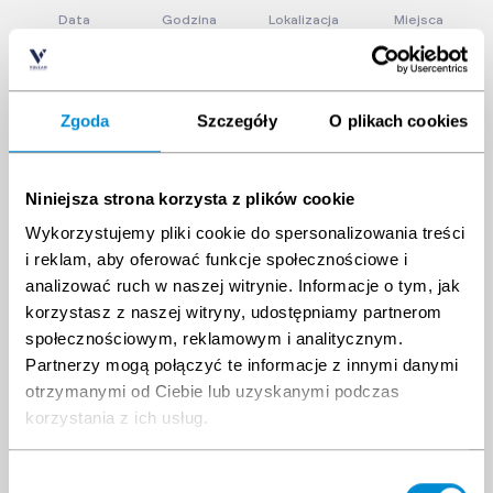
Data
Godzina
Lokalizacja
Miejsca
12.08.2026
08:00
Szczecin
5
Zgoda
Szczegóły
O plikach cookies
07.10.2026
08:00
Szczecin
10
Niniejsza strona korzysta z plików cookie
18.11.2026
08:00
Szczecin
11
Wykorzystujemy pliki cookie do spersonalizowania treści
i reklam, aby oferować funkcje społecznościowe i
Wybierz inny termin kursu
analizować ruch w naszej witrynie. Informacje o tym, jak
korzystasz z naszej witryny, udostępniamy partnerom
Sierpień 2026
Wrzesień 2026
społecznościowym, reklamowym i analitycznym.
Partnerzy mogą połączyć te informacje z innymi danymi
Pon.
Wt.
Śr.
Czw.
Pt.
Sob.
Nd
Pon.
Wt.
Śr.
Czw.
Pt.
Sob.
Nd
otrzymanymi od Ciebie lub uzyskanymi podczas
27
28
29
30
31
1
2
31
1
2
3
4
5
6
3
4
5
6
7
8
9
7
8
9
10
11
12
13
korzystania z ich usług.
10
11
12
13
14
15
16
14
15
16
17
18
19
20
17
18
19
20
21
22
23
21
22
23
24
25
26
27
Wybór
24
25
26
27
28
29
30
28
29
30
1
2
3
4