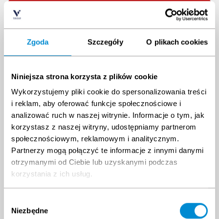
18.08.2026
08:00
Szczecin
6
13.10.2026
08:00
Szczecin
10
Zgoda
Szczegóły
O plikach cookies
24.11.2026
08:00
Szczecin
10
Niniejsza strona korzysta z plików cookie
Wykorzystujemy pliki cookie do spersonalizowania treści
Wybierz inny termin kursu
i reklam, aby oferować funkcje społecznościowe i
analizować ruch w naszej witrynie. Informacje o tym, jak
Sierpień 2026
Wrzesień 2026
korzystasz z naszej witryny, udostępniamy partnerom
społecznościowym, reklamowym i analitycznym.
Pon.
Wt.
Śr.
Czw.
Pt.
Sob.
Nd
Pon.
Wt.
Śr.
Czw.
Pt.
Sob.
Nd
Partnerzy mogą połączyć te informacje z innymi danymi
27
28
29
30
31
1
2
31
1
2
3
4
5
6
3
4
5
6
7
8
9
7
8
9
10
11
12
13
otrzymanymi od Ciebie lub uzyskanymi podczas
10
11
12
13
14
15
16
14
15
16
17
18
19
20
korzystania z ich usług.
17
18
19
20
21
22
23
21
22
23
24
25
26
27
24
25
26
27
28
29
30
28
29
30
1
2
3
4
Wybór
31
1
2
3
4
5
6
5
6
7
8
9
10
11
Niezbędne
zgody