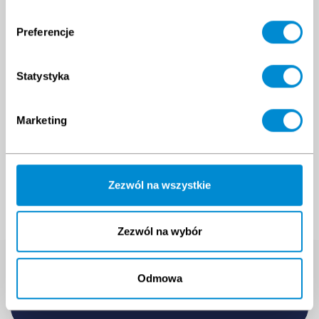
Preferencje
Statystyka
Marketing
Zezwól na wszystkie
Zezwól na wybór
Wyszukaj szkolenie
Odmowa
Wpisz nazwę interesującego Cię szkolenia