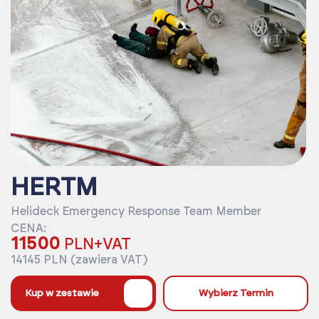
HERTM
Helideck Emergency Response Team Member
CENA:
11500
PLN+VAT
14145 PLN (zawiera VAT)
%
Kup w zestawie
Wybierz Termin