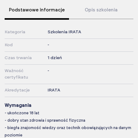
Podstawowe informacje
Opis szkolenia
Kategoria
Szkolenia IRATA
Kod
-
Czas trwania
1 dzień
Ważność
-
certyfikatu
Akredytacje
IRATA
Wymagania
- ukończone 18 lat
- dobry stan zdrowia i sprawność fizyczna
- biegła znajomość wiedzy oraz technik obowiązujących na danym
poziomie