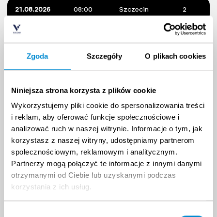
21.08.2026
08:00
Szczecin
2
04.09.2026
08:00
Szczecin
2
Zgoda
Szczegóły
O plikach cookies
18.09.2026
08:00
Szczecin
2
Niniejsza strona korzysta z plików cookie
02.10.2026
08:00
Szczecin
2
Wykorzystujemy pliki cookie do spersonalizowania treści
i reklam, aby oferować funkcje społecznościowe i
Wybierz inny termin kursu
analizować ruch w naszej witrynie. Informacje o tym, jak
korzystasz z naszej witryny, udostępniamy partnerom
społecznościowym, reklamowym i analitycznym.
Sierpień 2026
Wrzesień 2026
Partnerzy mogą połączyć te informacje z innymi danymi
Pon.
Wt.
Śr.
Czw.
Pt.
Sob.
Nd
Pon.
Wt.
Śr.
Czw.
Pt.
Sob.
Nd
otrzymanymi od Ciebie lub uzyskanymi podczas
27
28
29
30
31
1
2
31
1
2
3
4
5
6
korzystania z ich usług.
3
4
5
6
7
8
9
7
8
9
10
11
12
13
10
11
12
13
14
15
16
14
15
16
17
18
19
20
17
18
19
20
21
22
23
21
22
23
24
25
26
27
Wybór