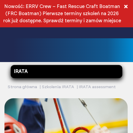
PL
×
Nowość: ERRV Crew – Fast Rescue Craft Boatman
(FRC Boatman) Pierwsze terminy szkoleń na 2026
PLN
rok już dostępne.
Sprawdź terminy i zamów miejsce
IRATA
Strona główna
Szkolenia IRATA
IRATA assessment