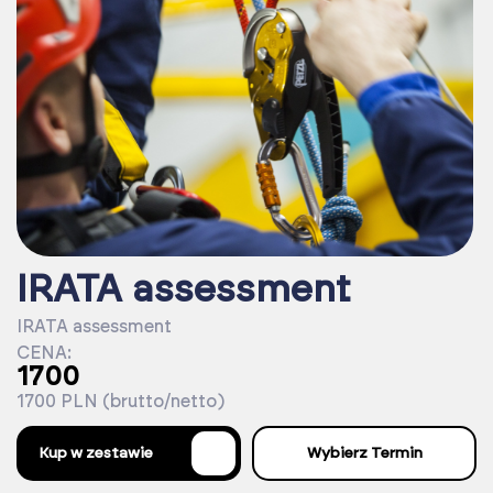
IRATA assessment
IRATA assessment
CENA:
1700
1700 PLN (brutto/netto)
%
Kup w zestawie
Wybierz Termin