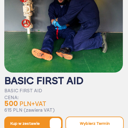
BASIC FIRST AID
BASIC FIRST AID
CENA:
500
PLN+VAT
615 PLN (zawiera VAT)
%
Kup w zestawie
Wybierz Termin