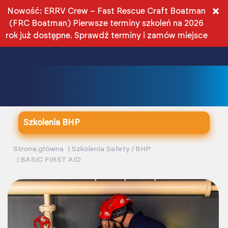
PL
×
Nowość: ERRV Crew – Fast Rescue Craft Boatman
(FRC Boatman) Pierwsze terminy szkoleń na 2026
PLN
rok już dostępne.
Sprawdź terminy i zamów miejsce
Szkolenia BHP
Strona główna
Szkolenia Safety / BHP
BASIC FIRST AID