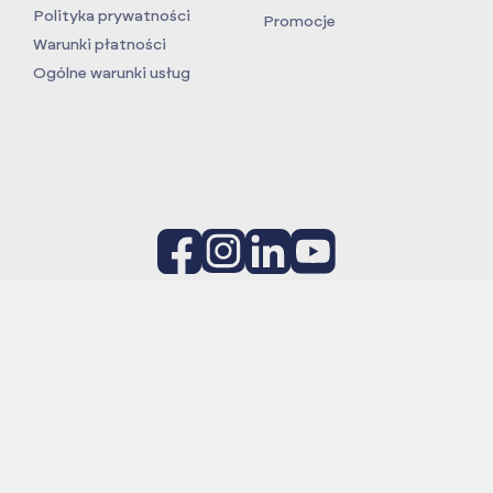
Polityka prywatności
Promocje
Warunki płatności
Ogólne warunki usług
Projekt:
Podniesienie poziomu innowacyjności i
konkurencyjności firmy Vulcan TC na poziom światowy
poprzez wdrożenie autorskich, nowatorskich rozwiązań w
prowadzeniu szkoleń według Globalnych Standardów dla
przemysłu Oil i Gas (OPITO) oraz wiatrowego (GWO)
Termin realizacji:
W ramach Regionalnego Programu
Operacyjnego Województwa Zachodniopomorskiego