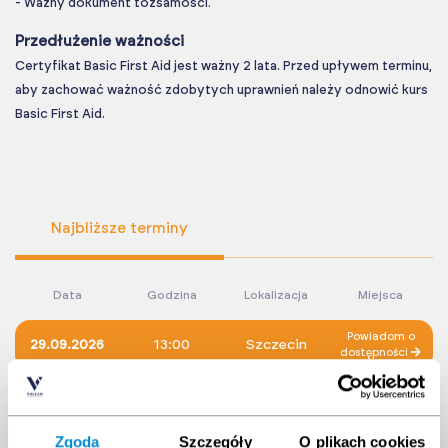
- Ważny dokument tożsamości.
Przedłużenie ważności
Certyfikat Basic First Aid jest ważny 2 lata. Przed upływem terminu,
aby zachować ważność zdobytych uprawnień należy odnowić kurs
Basic First Aid.
Najbliższe terminy
Data
Godzina
Lokalizacja
Miejsca
Powiadom o
29.09.2026
13:00
Szczecin
dostępności
Powiadom o
27.10.2026
13:00
Szczecin
dostępności
Zgoda
Szczegóły
O plikach cookies