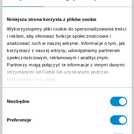
Wybierz inny termin kursu
Niniejsza strona korzysta z plików cookie
Sierpień 2026
Wrzesień 2026
Wykorzystujemy pliki cookie do spersonalizowania treści
Pon.
Wt.
Śr.
Czw.
Pt.
Sob.
Nd
Pon.
Wt.
Śr.
Czw.
Pt.
Sob.
Nd
i reklam, aby oferować funkcje społecznościowe i
27
28
29
30
31
1
2
31
1
2
3
4
5
6
analizować ruch w naszej witrynie. Informacje o tym, jak
3
4
5
6
7
8
9
7
8
9
10
11
12
13
korzystasz z naszej witryny, udostępniamy partnerom
10
11
12
13
14
15
16
14
15
16
17
18
19
20
społecznościowym, reklamowym i analitycznym.
17
18
19
20
21
22
23
21
22
23
24
25
26
27
24
25
26
27
28
29
30
28
29
30
1
2
3
4
Partnerzy mogą połączyć te informacje z innymi danymi
31
1
2
3
4
5
6
5
6
7
8
9
10
11
otrzymanymi od Ciebie lub uzyskanymi podczas
korzystania z ich usług.
Wybór
Niezbędne
zgody
Preferencje