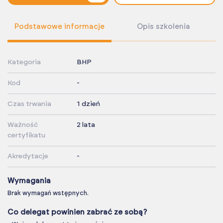
Podstawowe informacje
Opis szkolenia
Kategoria
BHP
Kod
-
Czas trwania
1 dzień
Ważność
2 lata
certyfikatu
Akredytacje
-
Wymagania
Brak wymagań wstępnych.
Co delegat powinien zabrać ze sobą?