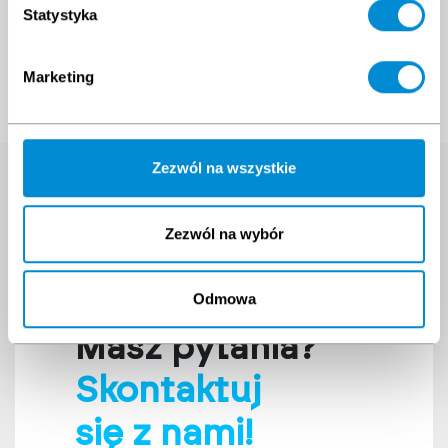
Statystyka
Marketing
Zezwól na wszystkie
Wyszukaj szkolenie
Wpisz nazwę interesującego Cię szkolenia
Zezwól na wybór
Odmowa
Masz pytania?
Skontaktuj
się z nami!