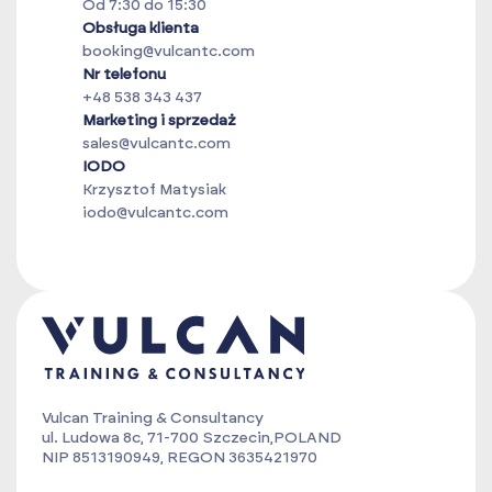
Od 7:30 do 15:30
Obsługa klienta
booking@vulcantc.com
Nr telefonu
+48 538 343 437
Marketing i sprzedaż
sales@vulcantc.com
IODO
Krzysztof Matysiak
iodo@vulcantc.com
Vulcan Training & Consultancy
ul. Ludowa 8c, 71-700 Szczecin,POLAND
NIP 8513190949, REGON 3635421970