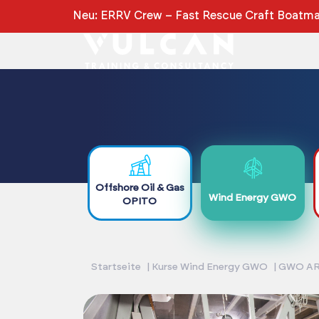
Neu: ERRV Crew – Fast Rescue Craft Boatman
Offshore Oil & Gas
Wind Energy GWO
OPITO
Startseite
Kurse Wind Energy GWO
GWO AR