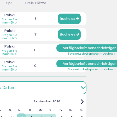
Spr.
Freie Plätze
Polski
3
Buche es
Fragen Sie
nach EN >
Polski
7
Buche es
Fragen Sie
nach EN >
Polski
Verfügbarkeit benachrichtige
0
Fragen Sie
Sprawdz dostepnosc modułow >
nach EN >
Polski
Verfügbarkeit benachrichtige
0
Fragen Sie
Sprawdz dostepnosc modułow >
nach EN >
es Datum
September 2026
a.
So
Mo.
Di.
Mi.
Do.
Fr.
Sa.
So
1
2
31
1
2
3
4
5
6