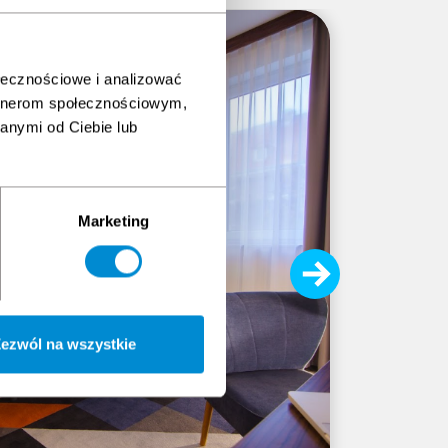
ołecznościowe i analizować
artnerom społecznościowym,
anymi od Ciebie lub
Vulcan Med
Arbe
Die von 
Marketing
Präventio
Windturbi
Die Unter
Delegiert
von Tätig
ezwól na wszystkie