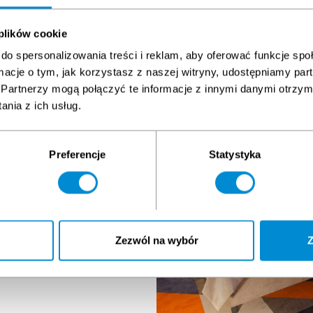
 plików cookie
do spersonalizowania treści i reklam, aby oferować funkcje sp
 eine eigene
ormacje o tym, jak korzystasz z naszej witryny, udostępniamy p
Partnerzy mogą połączyć te informacje z innymi danymi otrzym
nia z ich usług.
 jest w Szczecinie i razem
Preferencje
Statystyka
ący zaproponować
współpracy.
 wysokim standardzie -
duje się restauracja, w
 kolacje. Organizujemy
Zezwól na wybór
Z
erlinie i Goleniowa do