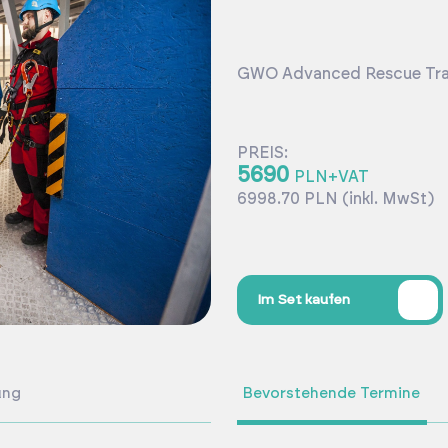
GWO Advanced Rescue Tra
PREIS:
5690
PLN+VAT
6998.70 PLN (inkl. MwSt)
%
Im Set kaufen
ung
Bevorstehende Termine