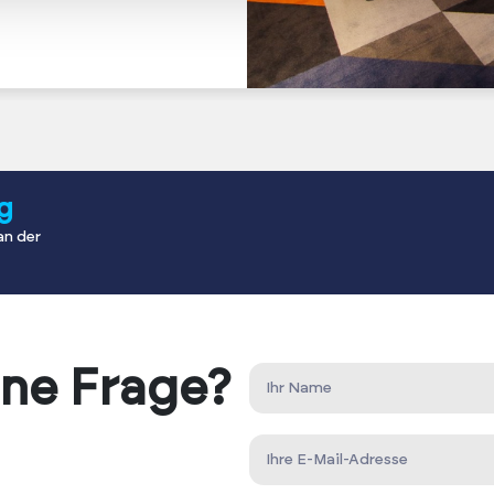
g
an der
ine Frage?