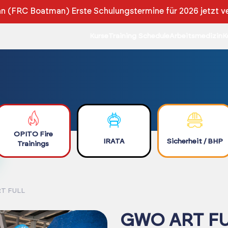
 (FRC Boatman) Erste Schulungstermine für 2026 jetzt v
Kurse
Training Schedule
Arbeitsmedizin
K
OPITO Fire
IRATA
Sicherheit / BHP
Trainings
T FULL
GWO ART F