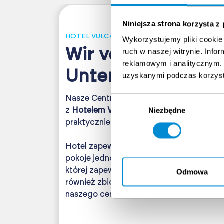
Niniejsza strona korzysta z
HOTEL VULCAN
Wykorzystujemy pliki cookie 
Wir verfügen über
ruch w naszej witrynie. Inf
reklamowym i analitycznym. 
Unterkunftsbasis
uzyskanymi podczas korzysta
Nasze Centrum szkoleniowe zlokalizowane
Wybór
Niezbędne
z
Hotelem Vulcan
tworzy kompleks mog
zgody
praktycznie nieograniczone możliwości 
Hotel zapewnia
110 miejsc noclegowych
w
pokoje jedno i dwuosobowe. W hotelu znaj
której zapewniamy śniadania, obiady oraz
Odmowa
również zbiorowy transport z lotniska w B
naszego centrum.