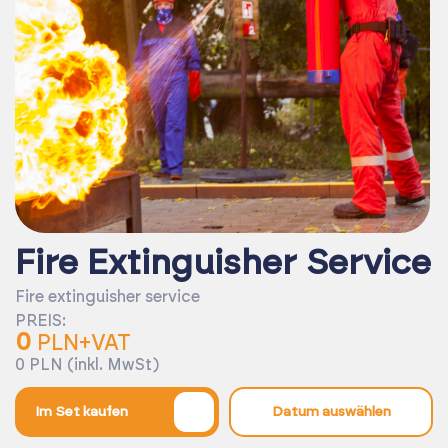
Fire Extinguisher Service
Fire extinguisher service
PREIS:
0
PLN+VAT
0 PLN (inkl. MwSt)
%
Im Set kaufen
Datum auswählen