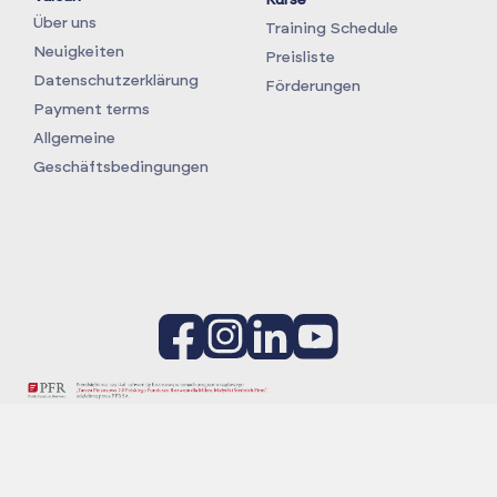
Kurse
Über uns
Training Schedule
Neuigkeiten
Preisliste
Datenschutzerklärung
Förderungen
Payment terms
Allgemeine
Geschäftsbedingungen
Projekt:
Podniesienie poziomu innowacyjności i
konkurencyjności firmy Vulcan TC na poziom światowy
poprzez wdrożenie autorskich, nowatorskich rozwiązań w
prowadzeniu szkoleń według Globalnych Standardów dla