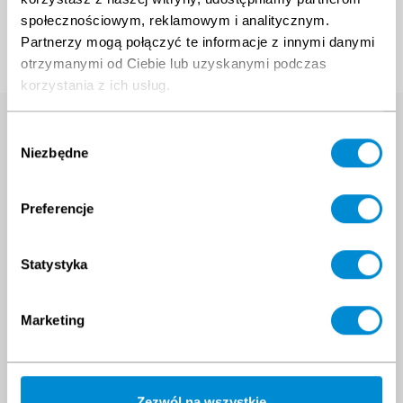
społecznościowym, reklamowym i analitycznym.
Partnerzy mogą połączyć te informacje z innymi danymi
otrzymanymi od Ciebie lub uzyskanymi podczas
korzystania z ich usług.
Suche nach
Wybór
Niezbędne
zgody
Ausbildung
Geben Sie den Namen der Schulung ein, an der
Preferencje
Sie interessiert sind
Statystyka
Marketing
Haben Sie eine
Frage?
Zezwól na wszystkie