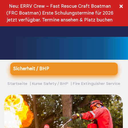
DE
×
Neu: ERRV Crew – Fast Rescue Craft Boatman
(FRC Boatman) Erste Schulungstermine für 2026
PLN
jetzt verfügbar.
Termine ansehen & Platz buchen
Sicherheit / BHP
Startseite
Kurse Safety / BHP
Fire Extinguisher Service