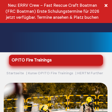
DE
×
Neu: ERRV Crew – Fast Rescue Craft Boatman
(FRC Boatman) Erste Schulungstermine für 2026
PLN
jetzt verfügbar.
Termine ansehen & Platz buchen
OPITO Fire Trainings
Startseite
Kurse OPITO Fire Trainings
HERTM Further