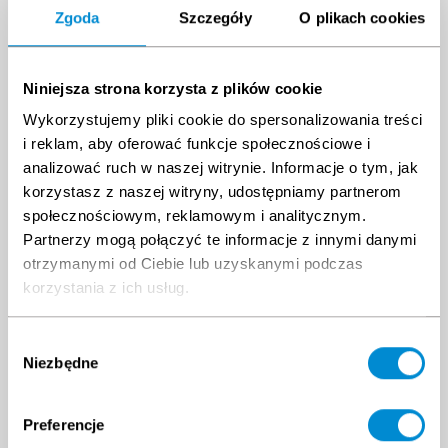
Zgoda
Szczegóły
O plikach cookies
Mo.
Di.
Mi.
Do.
Fr.
Sa.
So
Mo.
Di.
Mi.
Do.
Fr.
Sa.
So
27
28
29
30
31
1
2
31
1
2
3
4
5
6
3
4
5
6
7
8
9
7
8
9
10
11
12
13
Niniejsza strona korzysta z plików cookie
10
11
12
13
14
15
16
14
15
16
17
18
19
20
17
18
19
20
21
22
23
21
22
23
24
25
26
27
Wykorzystujemy pliki cookie do spersonalizowania treści
24
25
26
27
28
29
30
28
29
30
1
2
3
4
i reklam, aby oferować funkcje społecznościowe i
31
1
2
3
4
5
6
5
6
7
8
9
10
11
analizować ruch w naszej witrynie. Informacje o tym, jak
korzystasz z naszej witryny, udostępniamy partnerom
społecznościowym, reklamowym i analitycznym.
Partnerzy mogą połączyć te informacje z innymi danymi
otrzymanymi od Ciebie lub uzyskanymi podczas
korzystania z ich usług.
Wybór
Niezbędne
zgody
Preferencje