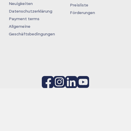
Neuigkeiten
Preisliste
Datenschutzerklärung
Förderungen
Payment terms
Allgemeine
Geschäftsbedingungen
Projekt:
Podniesienie poziomu innowacyjności i
konkurencyjności firmy Vulcan TC na poziom światowy
poprzez wdrożenie autorskich, nowatorskich rozwiązań w
prowadzeniu szkoleń według Globalnych Standardów dla
przemysłu Oil i Gas (OPITO) oraz wiatrowego (GWO)