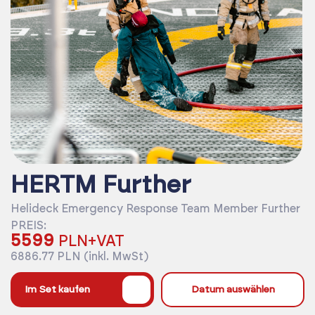
HERTM Further
Helideck Emergency Response Team Member Further
PREIS:
5599
PLN+VAT
6886.77 PLN (inkl. MwSt)
%
Im Set kaufen
Datum auswählen