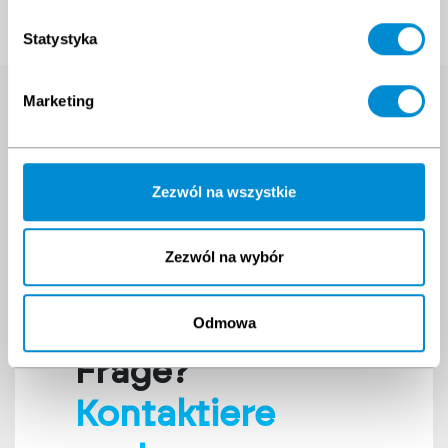
Statystyka
Suche nach
Marketing
Ausbildung
Geben Sie den Namen der Schulung ein, an der
Zezwól na wszystkie
Sie interessiert sind
Zezwól na wybór
Haben Sie eine
Odmowa
Frage?
Kontaktiere