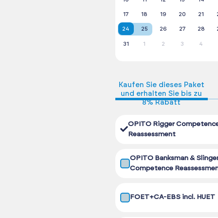
17
18
19
20
21
24
25
26
27
28
31
1
2
3
4
Kaufen Sie dieses Paket
und erhalten Sie bis zu
8% Rabatt
OPITO Rigger Competenc
Reassessment
OPITO Banksman & Slinge
Competence Reassessme
FOET+CA-EBS incl. HUET