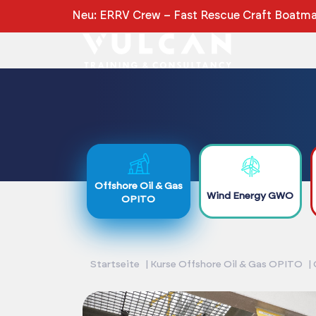
Neu: ERRV Crew – Fast Rescue Craft Boatman
Offshore Oil & Gas
Wind Energy GWO
OPITO
Startseite
Kurse Offshore Oil & Gas OPITO