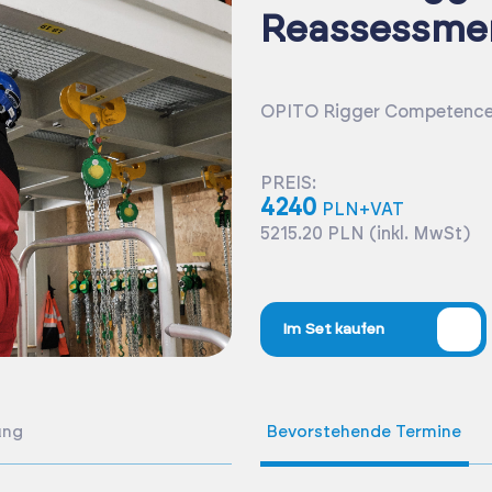
Reassessme
OPITO Rigger Competence
PREIS:
4240
PLN+VAT
5215.20 PLN (inkl. MwSt)
%
Im Set kaufen
ung
Bevorstehende Termine