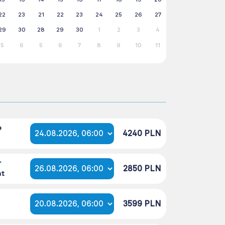
22
23
21
22
23
24
25
26
27
29
30
28
29
30
1
2
3
4
5
6
5
6
7
8
9
10
11
e
4240 PLN
r
2850 PLN
nt
3599 PLN