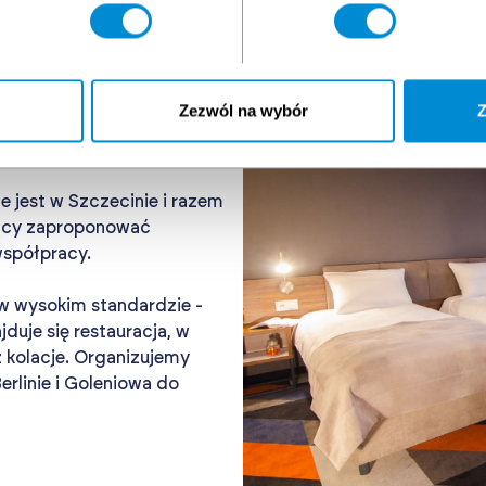
 eine eigene
Zezwól na wybór
Z
 jest w Szczecinie i razem
ący zaproponować
współpracy.
 wysokim standardzie -
duje się restauracja, w
 kolacje. Organizujemy
erlinie i Goleniowa do