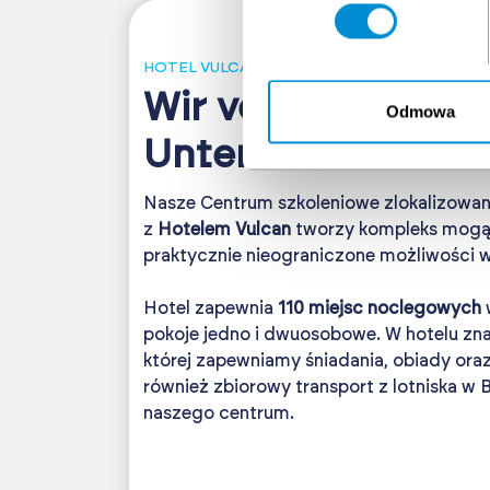
HOTEL VULCAN
Wir verfügen über
Odmowa
Unterkunftsbasis
Nasze Centrum szkoleniowe zlokalizowane
z
Hotelem Vulcan
tworzy kompleks mog
praktycznie nieograniczone możliwości 
Hotel zapewnia
110 miejsc noclegowych
w
pokoje jedno i dwuosobowe. W hotelu znaj
której zapewniamy śniadania, obiady oraz
również zbiorowy transport z lotniska w B
naszego centrum.