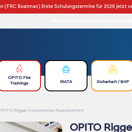
 (FRC Boatman) Erste Schulungstermine für 2026 jetzt v
Kurse
Training Schedule
Arbeitsmedizin
K
OPITO Fire
IRATA
Sicherheit / BHP
Trainings
OPITO Rigger Competence Reassessment
OPITO Rigg