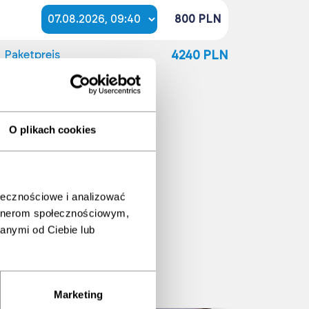
800 PLN
Paketpreis
4240 PLN
%
n
O plikach cookies
ołecznościowe i analizować
artnerom społecznościowym,
anymi od Ciebie lub
Marketing