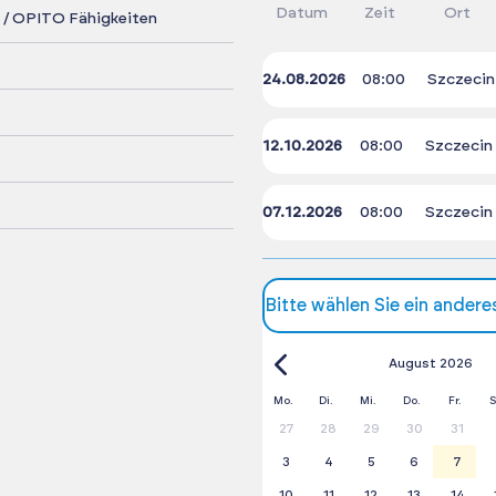
Datum
Zeit
Ort
/ OPITO Fähigkeiten
24.08.2026
08:00
Szczecin
12.10.2026
08:00
Szczecin
07.12.2026
08:00
Szczecin
Bitte wählen Sie ein ander
August 2026
Mo.
Di.
Mi.
Do.
Fr.
S
27
28
29
30
31
3
4
5
6
7
10
11
12
13
14