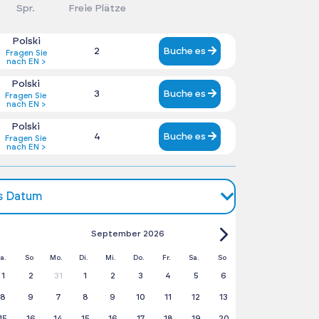
Spr.
Freie Plätze
Polski
2
Buche es
Fragen Sie
nach EN >
Polski
3
Buche es
Fragen Sie
nach EN >
Polski
4
Buche es
Fragen Sie
nach EN >
es Datum
September 2026
a.
So
Mo.
Di.
Mi.
Do.
Fr.
Sa.
So
1
2
31
1
2
3
4
5
6
8
9
7
8
9
10
11
12
13
15
16
14
15
16
17
18
19
20