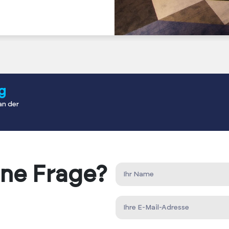
g
an der
ine Frage?